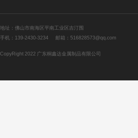
地址：佛山市南海区平南工业区吉汀围
手机：139-2430-3234
邮箱：516828573@qq.com
CopyRight 2022 广东桐鑫达金属制品有限公司